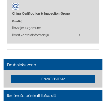
China Certification & Inspection Group
(CCIC)
Revīzijas uzņēmums
Rādīt kontaktinformāciju
Dalībnieku zona
IENĀKT SISTĒMĀ
Ikmēneša pārskati tiešsaistē